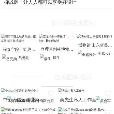
柳战辉：让人人都可以享受好设计
设计师经典案例



博物馆 山东省美术馆新馆
查理卓别林博物馆 Itten+Brechbühl
程泰宁院士经典作品：南京博物院 筑境设计
全嘉设计
康生
吕元勋
相关图库推荐


中山大信远洋世家营销中心
吴先生私人工作室

