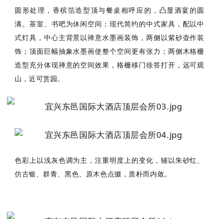
圆形处理，香槟箔造型顶与餐桌相呼应的，凸显酒宴的圆
满。
茶室、书吧为休闲空间；
现代简约的中式家具，配以中
式灯具，中心主背景以禅意水墨画装饰，两侧以紫砂壶作装
饰；
顶面巨幅抽象水墨画使整个空间更有张力；
两侧木格栅
造型充分体现禅意的空间效果，格栅移门徐答打开，远可观
山，近可赏园。
色彩上以浅灰色调为主，注重明度上的变化，辅以朱砂红、
仿古银、群青、黑色、原木色点缀，质朴而内敛。