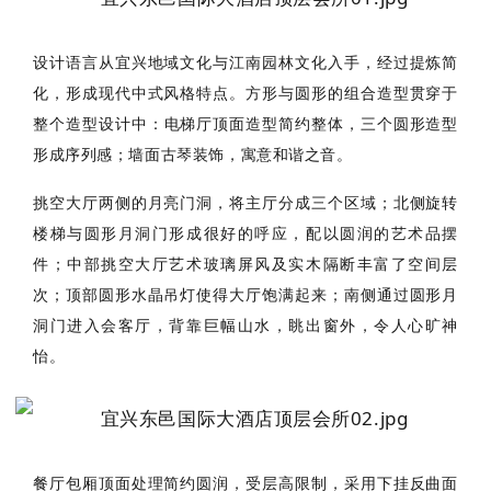
设计语言从宜兴地域文化与江南园林文化入手，经过提炼简
化，形成现代中式风格特点。
方形与圆形的组合造型贯穿于
整个造型设计中：
电梯厅顶面造型简约整体，三个圆形造型
形成序列感；
墙面古琴装饰，寓意和谐之音。
挑空大厅两侧的月亮门洞，将主厅分成三个区域；
北侧旋转
楼梯与圆形月洞门形成很好的呼应，配以圆润的艺术品摆
件；
中部挑空大厅艺术玻璃屏风及实木隔断丰富了空间层
次；
顶部圆形水晶吊灯使得大厅饱满起来；
南侧通过圆形月
洞门进入会客厅，背靠巨幅山水，眺出窗外，令人心旷神
怡。
餐厅包厢顶面处理简约圆润，受层高限制，采用下挂反曲面