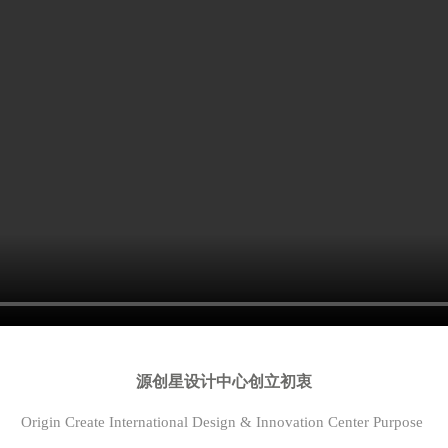
源创星设计中心创立初衷
Origin Create International Design & Innovation Center Purpose